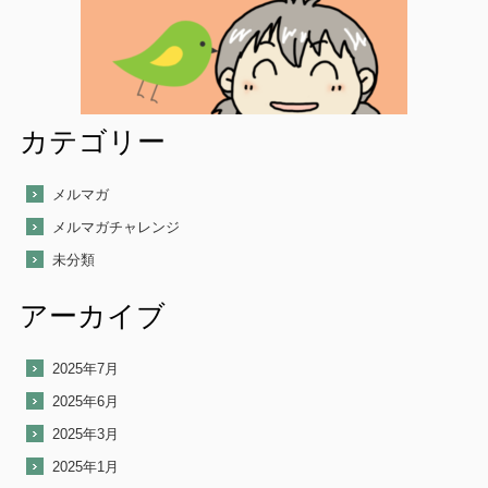
カテゴリー
メルマガ
メルマガチャレンジ
未分類
アーカイブ
2025年7月
2025年6月
2025年3月
2025年1月