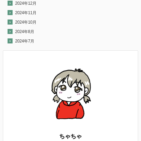
2024年12月
2024年11月
2024年10月
2024年8月
2024年7月
ちゃちゃ