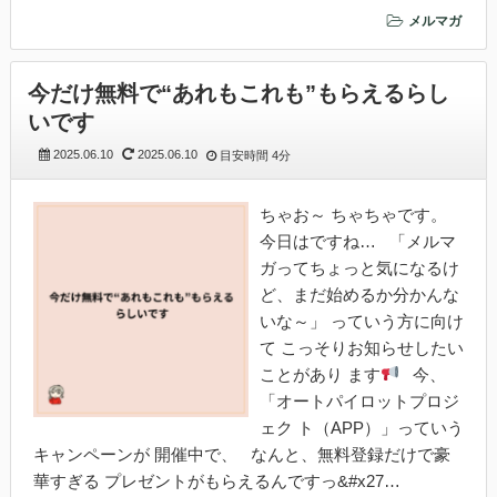
メルマガ
今だけ無料で“あれもこれも”もらえるらし
いです
2025.06.10
2025.06.10
目安時間
4分
ちゃお～ ちゃちゃです。
今日はですね… 「メルマ
ガってちょっと気になるけ
ど、まだ始めるか分かんな
いな～」 っていう方に向け
て こっそりお知らせしたい
ことがあり ます
今、
「オートパイロットプロジ
ェク ト（APP）」っていう
キャンペーンが 開催中で、 なんと、無料登録だけで豪
華すぎる プレゼントがもらえるんですっ&#x27…