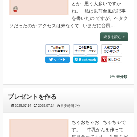
とか 思う人多いですか
ね。 私は以前台風の記事
を書いたの ですが、ヘタク
ソだったのか アクセスは来なくて いまだに台風…
続きを読む »
未分類
プレゼントを作る
2025.07.14
2025.07.14
目安時間
7分
ちゃおちゃお ちゃちゃで
す。 牛乳かんを作って
毎日食べてます。 牛乳をゼ