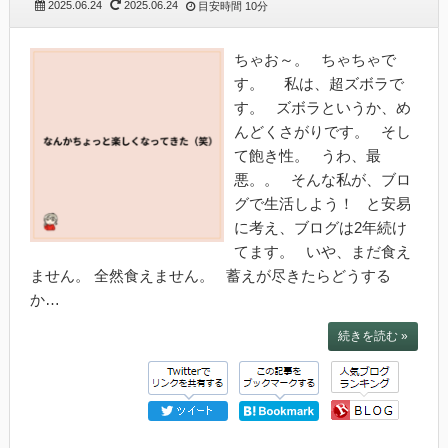
2025.06.24
2025.06.24
目安時間
10分
ちゃお～。 ちゃちゃで
す。 私は、超ズボラで
す。 ズボラというか、め
んどくさがりです。 そし
て飽き性。 うわ、最
悪。。 そんな私が、ブロ
グで生活しよう！ と安易
に考え、ブログは2年続け
てます。 いや、まだ食え
ません。 全然食えません。 蓄えが尽きたらどうする
か…
続きを読む »