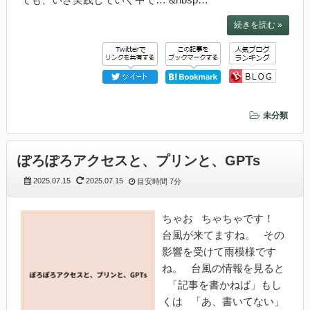
続きを読む »
未分類
ぽろぽろアクセスと、プリンと、GPTs
2025.07.15
2025.07.15
目安時間
7分
ちゃお ちゃちゃです！
台風が来てますね。 その
影響を受けて雨模様です
ね。 台風の情報を見ると
「記事を書かねば」もし
くは 「あ、書いてない」